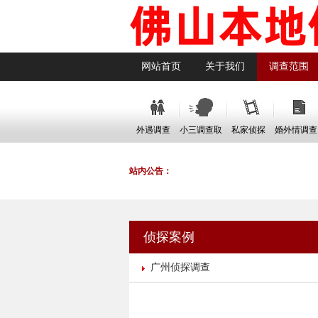
网站首页
关于我们
调查范围
外遇调查
小三调查取
私家侦探
婚外情调查
证
站内公告：
侦探案例
广州侦探调查