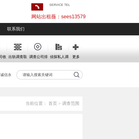
SERVICE TEL
网站出租薇：sees13579
联系我们
司收
出轨调查取
调查公司排
侦探私人调
更多
证
名
查
诚信永远不变。
当前位置：
首页
>
调查范围