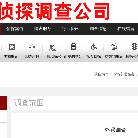
侦探案例
调查服务
行业资讯
调查信息
在线留言
离婚取证
离婚调解
正规侦探公
正规调查公
私人侦探
婚外情取证
侦探公
司
司
费
诚信为本：市场永远在变，
调查范围
外遇调查