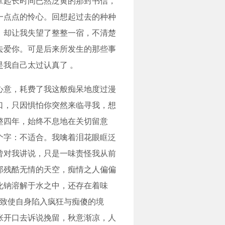
拿起长时间已然泛黄的那封书信，
一点点的怜心。回想起过去的种种
，却让我失望了整整一宿，不清楚
去爱你。可是后来所发生的那些事
我自己太过认真了 。
心意，耗费了我这般痴呆地度过漫
口，只因惧怕你突然来临寻我，想
整四年，始终不息地在关切留意
个字：不适合。我噙着泪花眼眶泛
曾对我讲说，只是一味责怪我从前
那残酷无情的天空，痴情之人偏偏
化钠溶解于水之中，还存在着味
未致使自身陷入疯狂与痴傻的境
张开口去诉说挽留，秋意渐凉，人