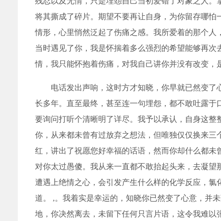
残忍以及无情，只是埋怨自己当初爱错了对象之人。
将其撕成了碎片。期望不要再让自身，为你留存哪怕
情形，心里悄然泛起了伤痛之感。我所爱着的那个人
当时遇见了你，我是怀揣着多么强烈的希望能够再次
情，我只能怀抱着伤痛，对我自己讲你并没有改变，是
电话发出声响，这时方才知晓，你早就已然变了
长多年。直至最终，甚至连一句埋怨，都不敢吐露于
要询问打听个清晰明了详尽。我予以承认，自身这整
你，从来都未曾有过放弃之想法，但唯独仅仅换来三
红，讲出了祝愿您好幸福的话语，然而你却什么都未
对你太过愚傻。我从来一直都不敢抬起头来，去凝望
遭遇上绝情之心，会引发产生什么样的化学反应，氯
道。 ,。我着实是幸运的，知晓你已然变了心意，并
地，你决然离去，未留下任何只言片语，这令我难以