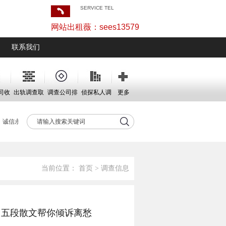
SERVICE TEL
网站出租薇：sees13579
联系我们
司收
出轨调查取
调查公司排
侦探私人调
更多
证
名
查
诚信永远不变。
当前位置：
首页
>
调查信息
？五段散文帮你倾诉离愁