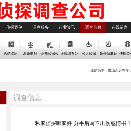
侦探案例
调查服务
行业资讯
调查信息
在线留言
离婚取证
离婚调解
正规侦探公
正规调查公
私人侦探
婚外情取证
侦探公
司
司
费
诚信为本：市场永远在变，
调查信息
私家侦探哪家好-分手后写不出伤感情书