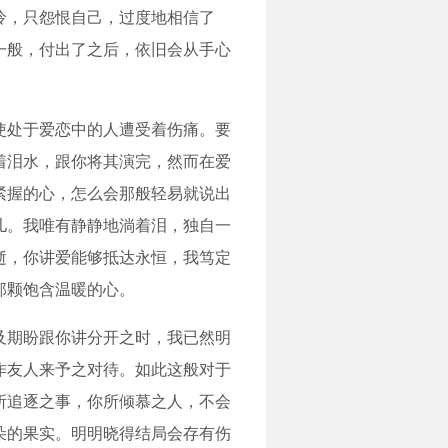
怜，只怨恨自己，过度地相信了
一般，付出了之后，依旧会从手心
使处于爱恋中的人遭受着伤痛。要
着泪水，跟你将其演完，然而在爱
紧握的心，怎么会那般轻易就说出
儿。我唯有静静地淌着泪，独自一
逝，你讲爱能够抵达永恒，我笃定
那颗饱含温暖的心。
及期盼跟你讲分开之时，我已然明
作友人来予之对待。如此这般对于
所追逐之事，你所倾慕之人，不会
朵的果实。明明晓得结局会存有伤