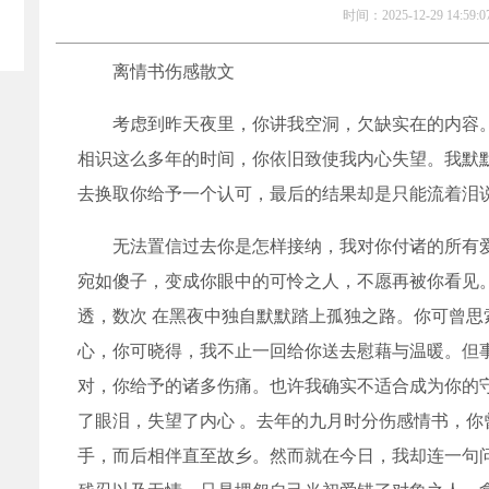
时间：2025-12-29 14:59:0
离情书伤感散文
考虑到昨天夜里，你讲我空洞，欠缺实在的内容
相识这么多年的时间，你依旧致使我内心失望。我默
去换取你给予一个认可，最后的结果却是只能流着泪
无法置信过去你是怎样接纳，我对你付诸的所有
宛如傻子，变成你眼中的可怜之人，不愿再被你看见
透，数次 在黑夜中独自默默踏上孤独之路。你可曾思
心，你可晓得，我不止一回给你送去慰藉与温暖。但
对，你给予的诸多伤痛。也许我确实不适合成为你的
了眼泪，失望了内心 。去年的九月时分伤感情书，你
手，而后相伴直至故乡。然而就在今日，我却连一句