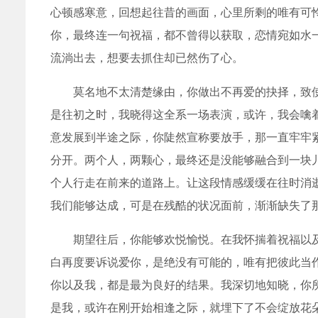
心顿感寒意，回想起往昔的画面，心里所剩的唯有可
你，最终连一句祝福，都不曾得以获取，恋情宛如水
流淌出去，想要去抓住却已然伤了心。
莫名地不太清楚缘由，你做出不再爱的抉择，致
是往初之时，我晓得这全系一场表演，或许，我会噙
意发展到半途之际，你陡然宣称要放手，那一直牢牢
分开。两个人，两颗心，最终还是没能够融合到一块
个人行走在前来的道路上。让这段情感缓缓在往时消
我们能够达成，可是在残酷的状况面前，渐渐缺失了
期望往后，你能够欢悦愉悦。在我怀揣着祝福以
白再度要诉说爱你，是绝没有可能的，唯有把彼此当
你以及我，都是最为良好的结果。我深切地知晓，你
是我，或许在刚开始相逢之际，就埋下了不会绽放花