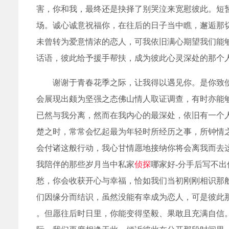
害，你和我，最终还是抉择了别哭泣来宽慰彼此。短
场。诚心诚意祝福你，在往后的日子当中瞧，邂逅那
未曾转为爱意情浓的恋人，可我依旧满心期望我们能
话语，彼此给予援手帮扶，成为彼此心灵深处的那个
谢谢于青春花季之际，让我得以遇见你。是你致
会展现出颇为坚强之态佛山情人取证调查，有时亦能
已然与我分离，然而在我内心的最深处，依旧有一个
楚之时，常常会忆起最为年轻时所经历之事，所钟情之人。我
会付诸这般行动，我心甘情愿地接纳你将会离我而去
我陪伴的那些岁月当中私家
侦探
哪家好-分手后写不
愁，你会收获开心与幸福，恰如我们当初刚刚相识那
们因缘分而结识，虽然没能有幸成为恋人，可是彼此
。但愿往后时日里，你能变得坚毅、果敢且充满自信