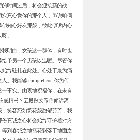
暂的时间过后，将会迎接新的战
切实真心爱你的那个人，虽说咱俩
够似知心好友那般，彼此倾诉内心
人呀。
使我明白，女孩这一群体，有时也
够给予另一个男孩以温暖。尽管你
人始终驻扎在此处。心处于最为痛
能够 comprehend 你为何
这一事实。由衷地祝福你，在未有
出伤感情书？五段散文帮你倾诉离
般，笑容宛如繁花般馥郁芬芳，我
那份真诚之心将会始终守护着对方
。等到春城之地雪花飘落于地面之